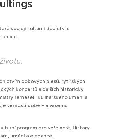
ultings
ré spojují kulturní dědictví s
publice.
životu.
nictvím dobových plesů, rytířských
ckých koncertů a dalších historicky
mistry řemesel i kulinářského umění a
uje věrnosti době – a vašemu
ulturní program pro veřejnost, History
dam, umění a elegance.