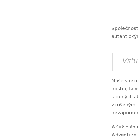
Společnost 
autentický
Vstu
Naše speci
hostin, tan
laděných ak
zkušenými 
nezapomen
Ať už plánu
Adventure 